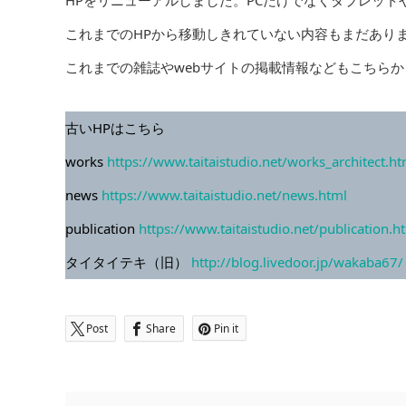
HPをリニューアルしました。PCだけでなくタブレッ
これまでのHPから移動しきれていない内容もまだあり
これまでの雑誌やwebサイトの掲載情報などもこちら
古いHPはこちら
works
h
ttps://www.taitaistudio.net/works_architect.ht
news
https://www.taitaistudio.net/news.html
publication
https://www.taitaistudio.net/publication.h
タイタイテキ（旧）
http://blog.livedoor.jp/wakaba67/
Post
Share
Pin it