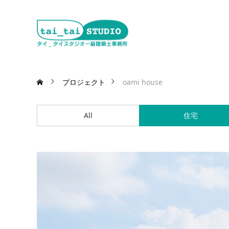
プロジェクト
oami house
All
住宅