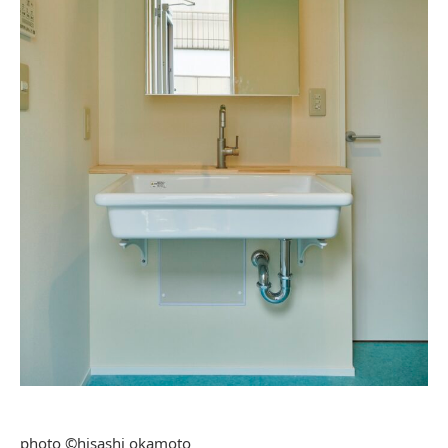
photo ©hisashi okamoto