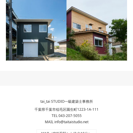
M邸
S邸
2023年 千葉県千葉市
2023年 東京都豊島区
K邸
いすみの家
2023年 埼玉県熊谷市
2021年 千葉県いすみ市
tai_tai STUDIO一級建築士事務所
千葉県千葉市稲毛区園生町1223-1A-111
TEL 043-207-5055
MAIL info@taitaistudio.net