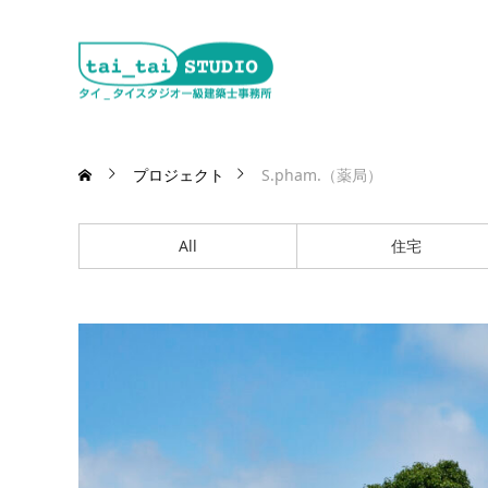
プロジェクト
S.pham.（薬局）
All
住宅